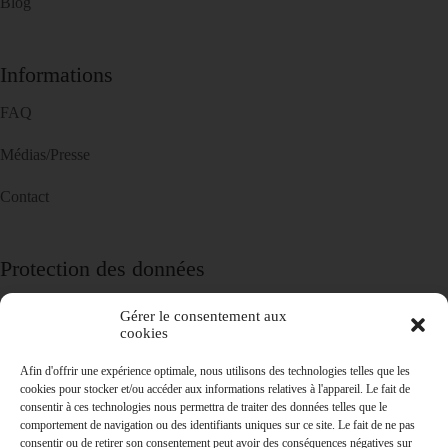
Blog
Informations
FAQ
Médias/Presse
Contact
Protection des données
Politique de confidentialité
Gérer le consentement aux
cookies
Politique de cookies
Afin d'offrir une expérience optimale, nous utilisons des technologies telles que les
cookies pour stocker et/ou accéder aux informations relatives à l'appareil. Le fait de
consentir à ces technologies nous permettra de traiter des données telles que le
comportement de navigation ou des identifiants uniques sur ce site. Le fait de ne pas
consentir ou de retirer son consentement peut avoir des conséquences négatives sur