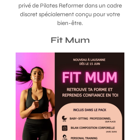
Functional Training
privé de Pilates Reformer dans un cadre
LPF (Low Pressure Fitness) for Body posture and pelvic
discret spécialement conçu pour votre
floor improvement
Health coaching
bien-être.
Gymstick
Chiball/Mindfulness
Kick boxing
Fit Mum
Aerodance/Hip Hop
Wellness Attitude
Avenue du Montchoisi 15
1006 Lausanne
079 505 82 17
079 617 53 91